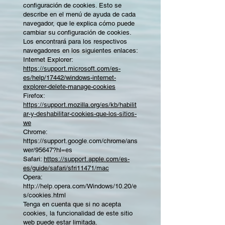
configuración de cookies. Esto se
describe en el menú de ayuda de cada
navegador, que le explica cómo puede
cambiar su configuración de cookies.
Los encontrará para los respectivos
navegadores en los siguientes enlaces:
Internet Explorer:
https://support.microsoft.com/es-
es/help/17442/windows-internet-
explorer-delete-manage-cookies
Firefox:
https://support.mozilla.org/es/kb/habilit
ar-y-deshabilitar-cookies-que-los-sitios-
we
Chrome:
https://support.google.com/chrome/ans
wer/95647?hl=es
Safari:
https://support.apple.com/es-
es/guide/safari/sfri11471/mac
Opera:
http://help.opera.com/Windows/10.20/e
s/cookies.html
Tenga en cuenta que si no acepta
cookies, la funcionalidad de este sitio
web puede estar limitada.